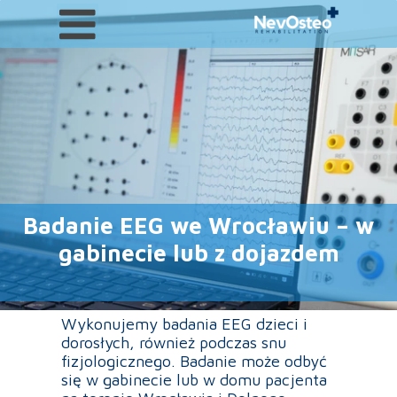
Badanie EEG we Wrocławiu – w
gabinecie lub z dojazdem
Wykonujemy badania EEG dzieci i
dorosłych, również podczas snu
fizjologicznego. Badanie może odbyć
się w gabinecie lub w domu pacjenta