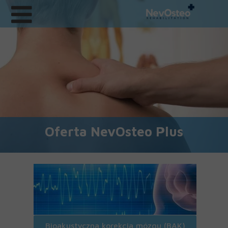
Oferta NevOsteo Plus
Bioakustyczna korekcja mózgu (BAK)